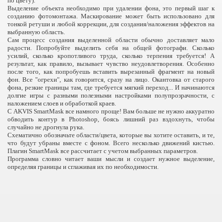
по цвету).
Выделение объекта необходимо при удалении фона, это первый шаг к
созданию фотомонтажа. Маскирование может быть использовано для
а
тонкой ретуши и любой коррекции, для создания/наложения эффектов на
выбранную область.
Сам процесс создания выделенной области обычно доставляет мало
радости. Попробуйте выделить себя на общей фотографи. Сколько
усилий, сколько кропотливого труда, сколько терпения требуется! А
результат, как правило, вызывает чувство неудовлетворения. Особенно
после того, как попробуешь вставить вырезанный фрагмент на новый
фон. Все "огрехи", как говорится, сразу на лицо. Окантовка от старого
фона, резкие границы там, где требуется мягкий переход... И начинаются
долгие игры с разными полезными настройками полупрозрачности, с
наложением слоев и обработкой краев.
а
С AKVIS SmartMask все намного проще! Вам больше не нужно аккуратно
обводить контур в Photoshop, боясь лишний раз вздохнуть, чтобы
случайно не дрогнула рука.
Схематично обозначьте области/цвета, которые вы хотите оставить, и те,
что будут убраны вместе с фоном. Всего несколько движений кистью.
Плагин SmartMask все рассчитает с учетом выбранных параметров.
Программа словно читает ваши мысли и создает нужное выделение,
определяя границы и сглаживая их по необходимости.